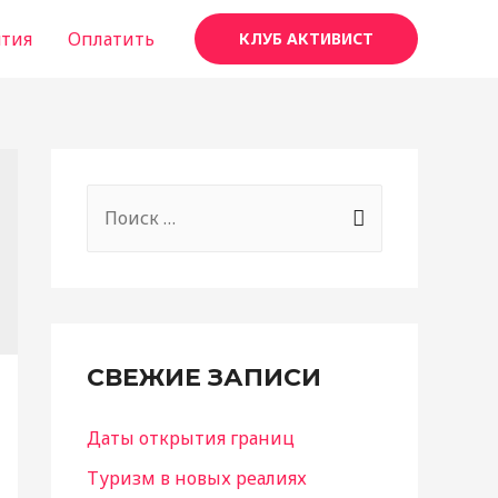
тия
Оплатить
КЛУБ АКТИВИСТ
S
e
a
r
c
СВЕЖИЕ ЗАПИСИ
h
f
Даты открытия границ
o
Туризм в новых реалиях
r