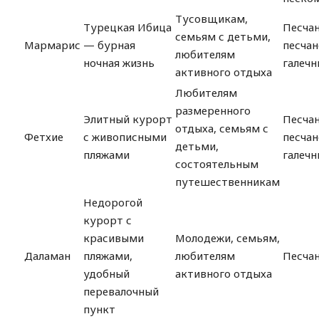
Тусовщикам,
Турецкая Ибица
Песчан
семьям с детьми,
Мармарис
— бурная
песчан
любителям
ночная жизнь
галечн
активного отдыха
Любителям
размеренного
Элитный курорт
Песчан
отдыха, семьям с
Фетхие
с живописными
песчан
детьми,
пляжами
галечн
состоятельным
путешественникам
Недорогой
курорт с
красивыми
Молодежи, семьям,
Даламан
пляжами,
любителям
Песча
удобный
активного отдыха
перевалочный
пункт