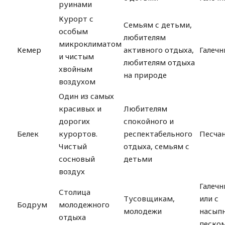
руинами
Курорт с
Семьям с детьми,
особым
любителям
микроклиматом
Кемер
активного отдыха,
Галечн
и чистым
любителям отдыха
хвойным
на природе
воздухом
Один из самых
красивых и
Любителям
дорогих
спокойного и
Белек
курортов.
респектабельного
Песча
Чистый
отдыха, семьям с
сосновый
детьми
воздух
Галечн
Столица
Тусовщикам,
или с
Бодрум
молодежного
молодежи
насып
отдыха
песко