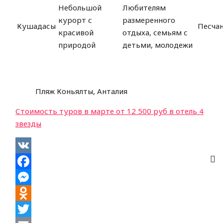
Небольшой
Любителям
курорт с
размеренного
Кушадасы
Песча
красивой
отдыха, семьям с
природой
детьми, молодежи
Пляж Коньялты, Анталия
Стоимость туров в марте от 12 500 руб в отель 4
звезды
VK
Facebook
Messenger
Odnoklassniki