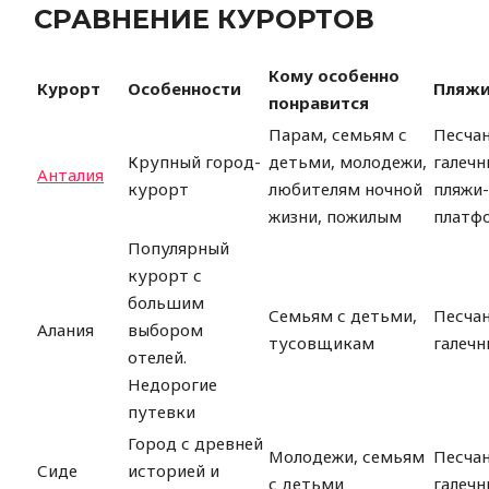
СРАВНЕНИЕ КУРОРТОВ
Кому особенно
Курорт
Особенности
Пляж
понравится
Парам, семьям с
Песчан
Крупный город-
детьми, молодежи,
галечн
Анталия
курорт
любителям ночной
пляжи
жизни, пожилым
платф
Популярный
курорт с
большим
Семьям с детьми,
Песчан
Алания
выбором
тусовщикам
галечн
отелей.
Недорогие
путевки
Город с древней
Молодежи, семьям
Песча
Сиде
историей и
с детьми
галечн