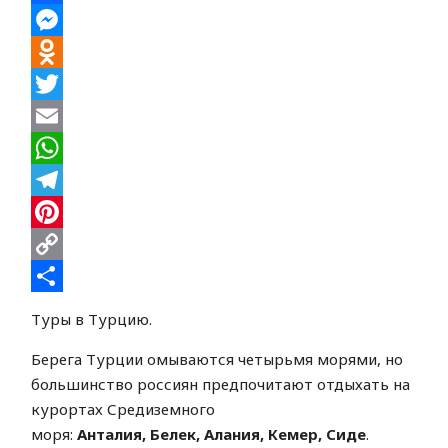
Facebook
Messenger
Odnoklassniki
Twitter
Email
WhatsApp
Telegram
Pinterest
Copy
Link
Отправить
Туры в Турцию.
Берега Турции омываются четырьмя морями, но
большинство россиян предпочитают отдыхать на
курортах Средиземного
моря:
Анталия, Белек, Алания, Кемер, Сиде
.