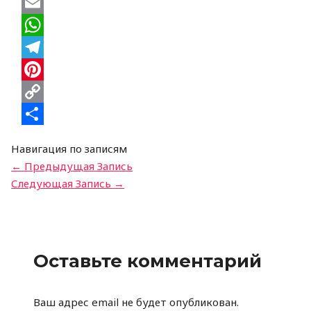
Twitter
Email
WhatsApp
Telegram
Pinterest
Copy
Link
Отправить
Навигация по записям
←
Предыдущая Запись
Следующая Запись
→
Оставьте комментарий
Ваш адрес email не будет опубликован.