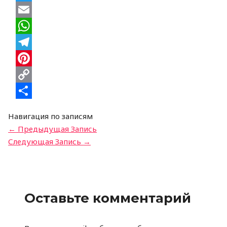
Twitter
Email
WhatsApp
Telegram
Pinterest
Copy
Link
Отправить
Навигация по записям
←
Предыдущая Запись
Следующая Запись
→
Оставьте комментарий