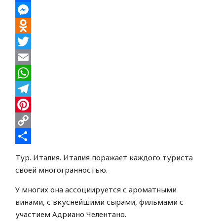
Facebook
Messenger
Odnoklassniki
Twitter
Email
WhatsApp
Telegram
Pinterest
Copy
Link
Отправить
Тур. Италия. Италия поражает каждого туриста
своей многогранностью.
У многих она ассоциируется с ароматными
винами, с вкуснейшими сырами, фильмами с
участием Адриано Челентано.